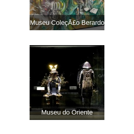
Museu ColeçÃ£o Berardo
Museu do Oriente