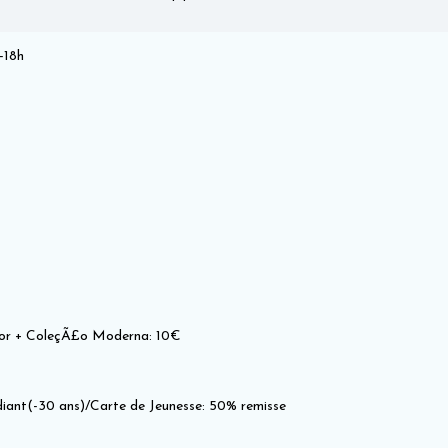
-18h
or + ColeçÃ£o Moderna: 10€
diant(-30 ans)/Carte de Jeunesse: 50% remisse