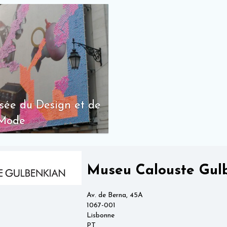
sée du Design et de
 Mode
Museu Calouste Gul
Av. de Berna, 45A
1067-001
Lisbonne
PT