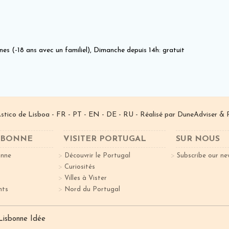
nes (-18 ans avec un familiel), Dimanche depuis 14h: gratuit
­stico de Lisboa -
FR
-
PT
-
EN
-
DE
-
RU
- Réalisé par
DuneAdviser
& 
ISBONNE
VISITER PORTUGAL
SUR NOUS
onne
Découvrir le Portugal
Subscribe our ne
Curiosités
Villes à Vister
nts
Nord du Portugal
 Lisbonne Idée