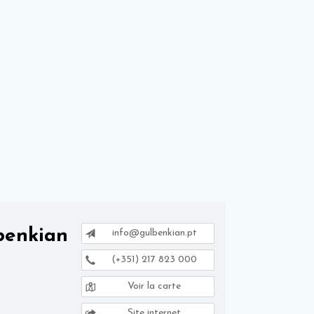
benkian
info@gulbenkian.pt
(+351) 217 823 000
Voir la carte
Site internet