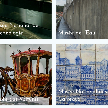
sée National de
rchéologie
Musée de l’Eau
Musée National des
ée des Voitures
Carreaux