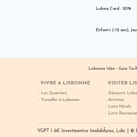
Lisboa Card : 20%
Enfants (-12 ans), Jeu
Lisbonne Idée - Guia TurÃ
VIVRE A LISBONNE
VISITER L
Les Quartiers
Découvrir Lisb
Travailler à Lisbonne
Activités
Liste Hôtels
Liste Restaura
VGPT I â€ Investimentos ImobiliÃ¡rios, Lda. | ©