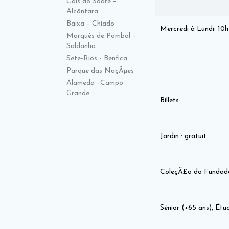
Cais do Sodré –
Alcântara
Baixa – Chiado
Mercredi à Lundi: 10h
Marquês de Pombal –
Saldanha
Sete-Rios - Benfica
Parque das NaçÃµes
Alameda –Campo
Grande
Billets:
Jardin : gratuit
ColeçÃ£o do Fundad
Sénior (+65 ans), Étu