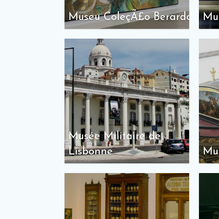
Museu ColeçÃ£o Berardo
Mu
Musée Militaire de
Lisbonne
Mu