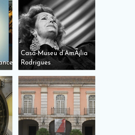
Casa-Museu d’AmÃ¡lia
ance
Rodrigues