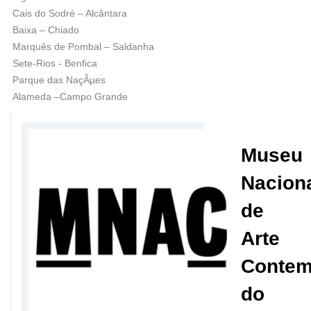
Cais do Sodré – Alcântara
Baixa – Chiado
Marquês de Pombal – Saldanha
Sete-Rios - Benfica
Parque das NaçÃµes
Alameda –Campo Grande
Museu
Nacion
de
Arte
Contem
do