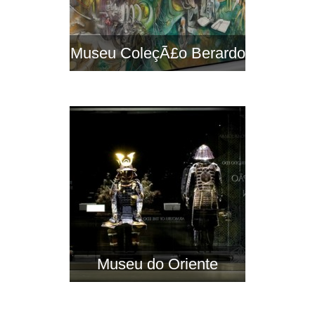
Museu ColeçÃ£o Berardo
Museu do Oriente