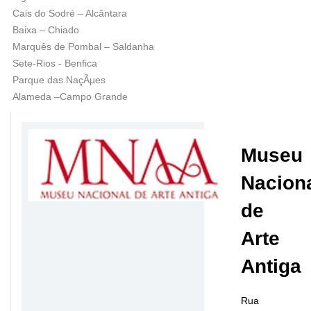
Cais do Sodré – Alcântara
Baixa – Chiado
Marquês de Pombal – Saldanha
Sete-Rios - Benfica
Parque das NaçÃµes
Alameda –Campo Grande
Museu
Nacion
de
Arte
Antiga
Rua