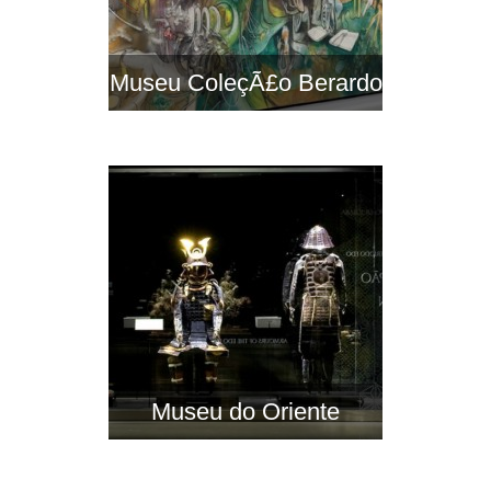
Museu ColeçÃ£o Berardo
Museu do Oriente