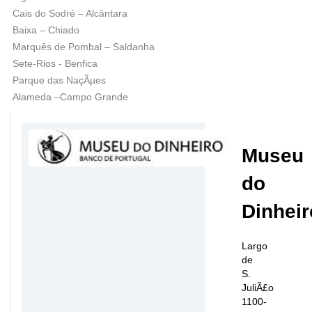
Cais do Sodré – Alcântara
Baixa – Chiado
Marquês de Pombal – Saldanha
Sete-Rios - Benfica
Parque das NaçÃµes
Alameda –Campo Grande
Museu
do
Dinheir
Largo
de
S.
JuliÃ£o
1100-