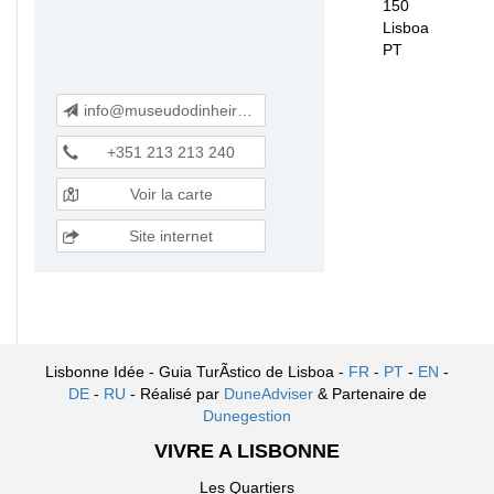
150
Lisboa
PT
info@museudodinheiro.pt
+351 213 213 240
Voir la carte
Site internet
Lisbonne Idée - Guia TurÃ­stico de Lisboa -
FR
-
PT
-
EN
-
DE
-
RU
- Réalisé par
DuneAdviser
& Partenaire de
Dunegestion
VIVRE A LISBONNE
Les Quartiers