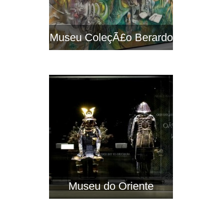
Museu ColeçÃ£o Berardo
Museu do Oriente