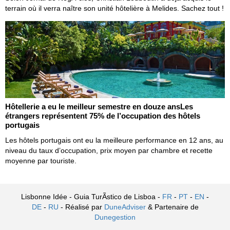
terrain où il verra naître son unité hôtelière à Melides. Sachez tout !
Hôtellerie a eu le meilleur semestre en douze ansLes
étrangers représentent 75% de l’occupation des hôtels
portugais
Les hôtels portugais ont eu la meilleure performance en 12 ans, au
niveau du taux d’occupation, prix moyen par chambre et recette
moyenne par touriste.
Lisbonne Idée - Guia TurÃ­stico de Lisboa -
FR
-
PT
-
EN
-
DE
-
RU
- Réalisé par
DuneAdviser
& Partenaire de
Dunegestion