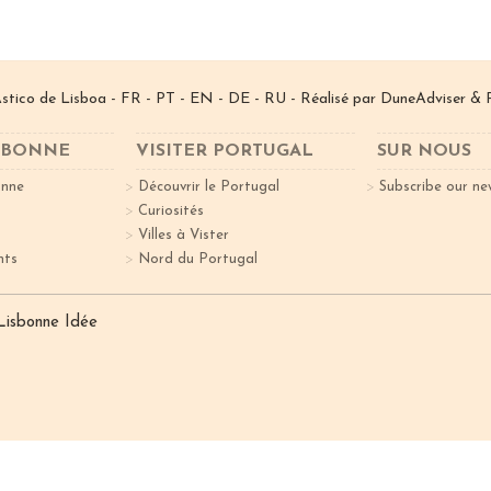
­stico de Lisboa -
FR
-
PT
-
EN
-
DE
-
RU
- Réalisé par
DuneAdviser
& 
ISBONNE
VISITER PORTUGAL
SUR NOUS
onne
Découvrir le Portugal
Subscribe our ne
Curiosités
Villes à Vister
nts
Nord du Portugal
 Lisbonne Idée