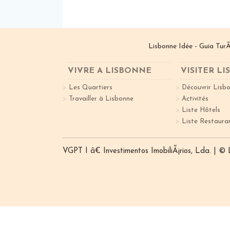
Lisbonne Idée - Guia TurÃ
VIVRE A LISBONNE
VISITER L
Les Quartiers
Découvrir Lisb
Travailler à Lisbonne
Activités
Liste Hôtels
Liste Restaura
VGPT I â€ Investimentos ImobiliÃ¡rios, Lda. | ©