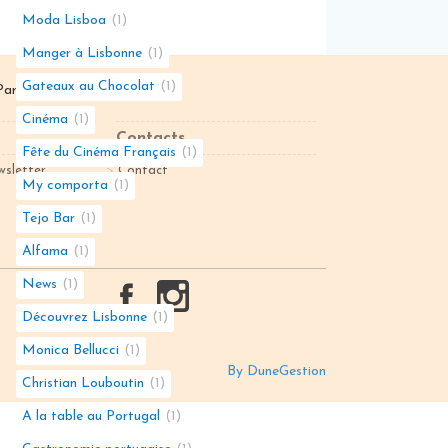
Moda Lisboa
1
Manger à Lisbonne
1
Gateaux au Chocolat
1
Partenaire de
Dunegestion
Cinéma
1
Contacts
Fête du Cinéma Français
1
wsletter
Contact
My comporta
1
Tejo Bar
1
Alfama
1
News
1
Découvrez Lisbonne
1
Monica Bellucci
1
By DuneGestion
Christian Louboutin
1
A la table au Portugal
1