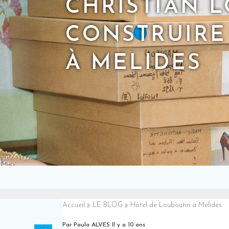
CHRISTIAN 
CONSTRUIRE
À MELIDES
Accueil
LE BLOG
Hôtel de Louboutin à Melides
Par Paula ALVES
Il y a 10 ans