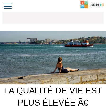
CONTACT
INVESTIR
COMPORTA
ALGARVE
LE PORTUGAL
Toggle
navigation
LA QUALITÉ DE VIE EST
PLUS ÉLEVÉE Ã€