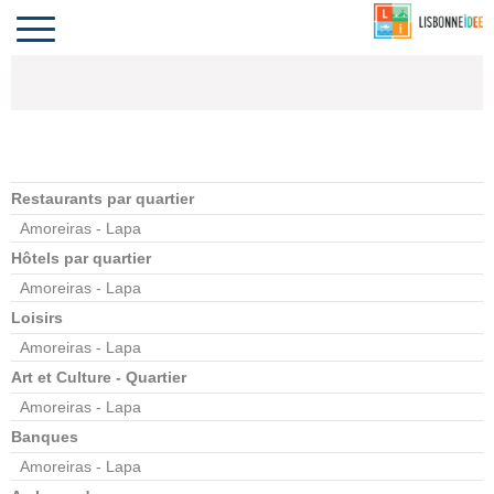
CONTACT
INVESTIR
COMPORTA
ALGARVE
LE PORTUGAL
Toggle
navigation
Restaurants par quartier
Amoreiras - Lapa
Hôtels par quartier
Amoreiras - Lapa
Loisirs
Amoreiras - Lapa
Art et Culture - Quartier
Amoreiras - Lapa
Banques
Amoreiras - Lapa