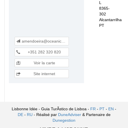
L
8365-
302
Alcantarrilha
PT
amendoeira@oceanicogroup.com
+351 282 320 820
Voir la carte
Site internet
Lisbonne Idée - Guia TurÃ­stico de Lisboa -
FR
-
PT
-
EN
-
DE
-
RU
- Réalisé par
DuneAdviser
& Partenaire de
Dunegestion