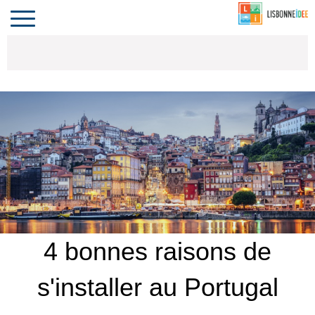
CONTACT
INVESTIR
COMPORTA
ALGARVE
LE PORTUGAL
Toggle
navigation
4 bonnes raisons de
s'installer au Portugal