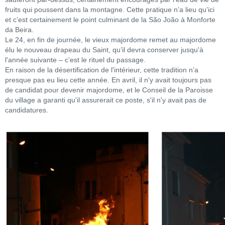
fruits qui poussent dans la montagne. Cette pratique n’a lieu qu’ici
et c’est certainement le point culminant de la São João à Monforte
da Beira.
Le 24, en fin de journée, le vieux majordome remet au majordome
élu le nouveau drapeau du Saint, qu’il devra conserver jusqu'à
l'année suivante – c’est le rituel du passage.
En raison de la désertification de l'intérieur, cette tradition n’a
presque pas eu lieu cette année. En avril, il n'y avait toujours pas
de candidat pour devenir majordome, et le Conseil de la Paroisse
du village a garanti qu'il assurerait ce poste, s'il n'y avait pas de
candidatures.