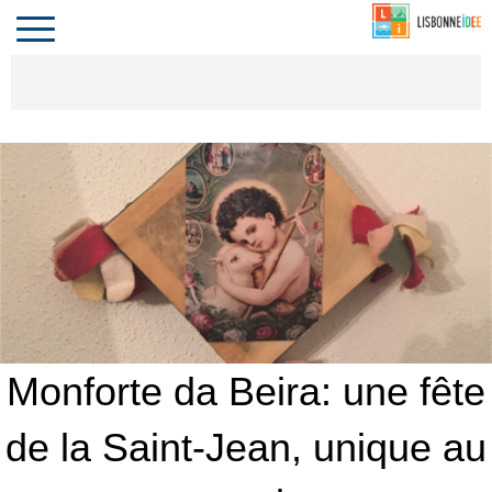
CONTACT
INVESTIR
COMPORTA
ALGARVE
LE PORTUGAL
Toggle
navigation
Monforte da Beira: une fête
de la Saint-Jean, unique au