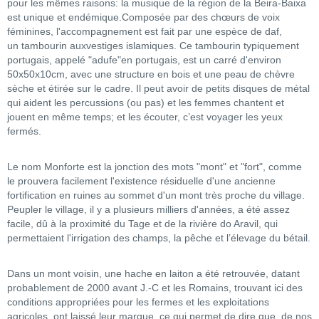
pour les mêmes raisons: la musique de la région de la Beira-Baixa
est unique et endémique.Composée par des chœurs de voix
féminines, l'accompagnement est fait par une espèce de daf,
un tambourin auxvestiges islamiques. Ce tambourin typiquement
portugais, appelé "adufe"en portugais, est un carré d'environ
50x50x10cm, avec une structure en bois et une peau de chèvre
sèche et étirée sur le cadre. Il peut avoir de petits disques de métal
qui aident les percussions (ou pas) et les femmes chantent et
jouent en même temps; et les écouter, c’est voyager les yeux
fermés.
Le nom Monforte est la jonction des mots "mont" et "fort", comme
le prouvera facilement l'existence résiduelle d'une ancienne
fortification en ruines au sommet d'un mont très proche du village.
Peupler le village, il y a plusieurs milliers d'années, a été assez
facile, dû à la proximité du Tage et de la rivière do Aravil, qui
permettaient l'irrigation des champs, la pêche et l’élevage du bétail.
Dans un mont voisin, une hache en laiton a été retrouvée, datant
probablement de 2000 avant J.-C et les Romains, trouvant ici des
conditions appropriées pour les fermes et les exploitations
agricoles, ont laissé leur marque, ce qui permet de dire que, de nos