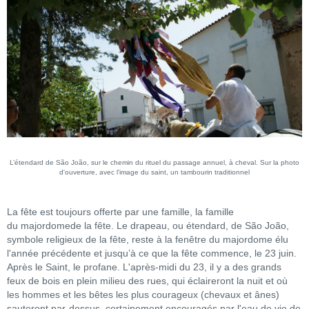
L’étendard de São João, sur le chemin du rituel du passage annuel, à cheval. Sur la photo
d'ouverture, avec l'image du saint, un tambourin traditionnel
La fête est toujours offerte par une famille, la famille
du majordomede la fête. Le drapeau, ou étendard, de São João,
symbole religieux de la fête, reste à la fenêtre du majordome élu
l'année précédente et jusqu’à ce que la fête commence, le 23 juin.
Après le Saint, le profane. L'après-midi du 23, il y a des grands
feux de bois en plein milieu des rues, qui éclaireront la nuit et où
les hommes et les bêtes les plus courageux (chevaux et ânes)
sauteront par-dessus, certainement encouragés par l'eau de vie de