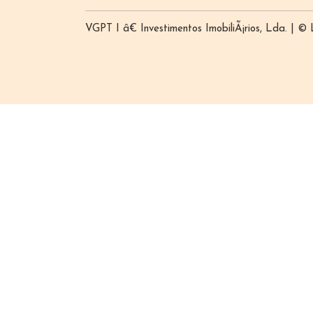
VGPT I â€ Investimentos ImobiliÃ¡rios, Lda. | ©