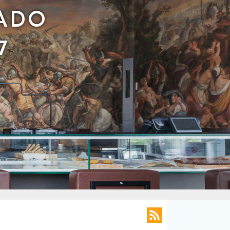
IADO
7