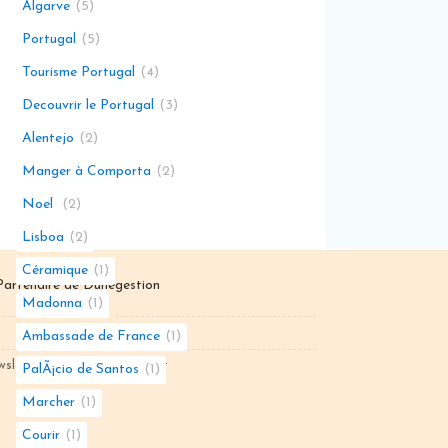
Algarve
5
Portugal
5
Tourisme Portugal
4
Decouvrir le Portugal
3
Alentejo
2
Manger à Comporta
2
Noel
2
Lisboa
2
Céramique
1
Partenaire de
Dunegestion
Madonna
1
Contacts
Ambassade de France
1
wsletter
Contact
PalÃ¡cio de Santos
1
Marcher
1
Courir
1