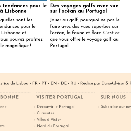
s tendances pour le
Des voyages golfs avec vue
 à Lisbonne
sur l’océan au Portugal
quelles sont les
Jouer au golf, pourquoi ne pas le
tendances pour le
faire avec des vues superbes sur
 Lisbonne et
l’océan, la faune et flore. C’est ce
ous pouvez profitez
que vous offre le voyage golf au
lle magnifique !
Portugal.
­stico de Lisboa -
FR
-
PT
-
EN
-
DE
-
RU
- Réalisé par
DuneAdviser
& 
ISBONNE
VISITER PORTUGAL
SUR NOUS
onne
Découvrir le Portugal
Subscribe our ne
Curiosités
Villes à Vister
nts
Nord du Portugal