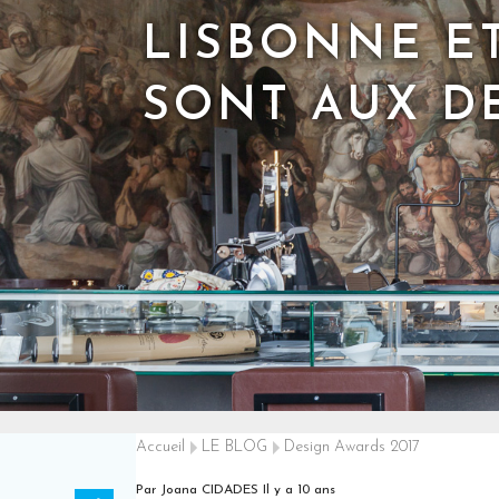
LISBONNE ET
SONT AUX D
Accueil
LE BLOG
Design Awards 2017
Par Joana CIDADES
Il y a 10 ans