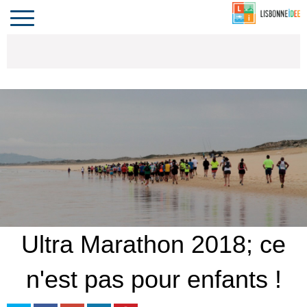
CONTACT
INVESTIR
COMPORTA
ALGARVE
LE PORTUGAL
Toggle
navigation
Ultra Marathon 2018; ce
n'est pas pour enfants !