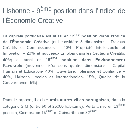
ème
Lisbonne - 9
position dans l’indice de
l’Économie Créative
ème
La capitale portugaise est aussi en
9
position dans l’indice
de l’Économie Créative
(qui considère 3 dimensions : Travaux
Créatifs et Connaissances – 40%, Propriété Intellectuelle et
Innovation – 20%, et nouveaux Emplois dans les Secteurs Créatifs,
ème
40%) et aussi en
15
position dans Environnement
Favorable
(moyenne fixée sous quatre dimensions : Capital
Humain et Éducation- 40%, Ouverture, Tolérance et Confiance –
40%, Liaisons Locales et Internationales- 15%, Qualité de la
Gouvernance- 5%).
Dans le rapport, il existe
trois autres villes portugaises
, dans la
ème
catégorie S-M (entre 50 et 25000 habitants). Porto arrive en 13
ème
ème
position, Coimbra en 15
et Guimarães en 32
.