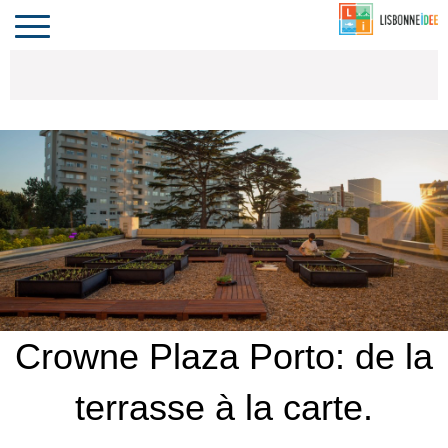
CONTACT
INVESTIR
COMPORTA
ALGARVE
LE PORTUGAL
Toggle
navigation
Crowne Plaza Porto: de la
terrasse à la carte.