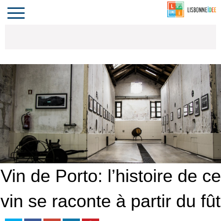
CONTACT
INVESTIR
COMPORTA
ALGARVE
LE PORTUGAL
Toggle
navigation
Vin de Porto: l’histoire de ce
vin se raconte à partir du fût