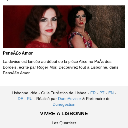
PensÃ£o Amor
La devise est lancée au début de la pièce Alice no PaÃ­s dos
Bordéis, écrite par Roger Mor. Découvrez tout à Lisbonne, dans
PensÃ£o Amor.
Lisbonne Idée - Guia TurÃ­stico de Lisboa -
FR
-
PT
-
EN
-
DE
-
RU
- Réalisé par
DuneAdviser
& Partenaire de
Dunegestion
VIVRE A LISBONNE
Les Quartiers