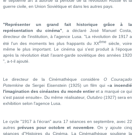
le septième art a abordé la période de la révolution Russe et la
guerre civile, en Union Soviétique et dans les autres pays.
"Représenter un grand fait historique grâce à la
représentation du cinéma"
, a déclaré José Manuel Costa,
directeur de l'institution, à l'agence Lusa. "La révolution de 1917 a
ème
été l'un des moments les plus frappants du XX
siècle, voire
même le plus important. Le cinéma qui s'est produit à l'époque
après la révolution était l’avant-garde soviétique des années 1920
", a-t-il ajouté.
Le directeur de la Cinémathèque considère
O Couraçado
Potemkine
de Sergei Eisenstein (1925) un film qui «
a incendié
l'imagination des cinéastes du monde entier
et a marqué ce qui
s'est passé ensuite». Du même réalisateur,
Outubro
(1927) sera en
exhibition selon l'agence Lusa.
Le cycle "1917 à l’écran" aura 17 séances en septembre, avec 22
autres
prévues pour octobre et novembre
. On y ajoute cinq
séances d"Histoires du Cinéma. La Cinémathèque souligne la