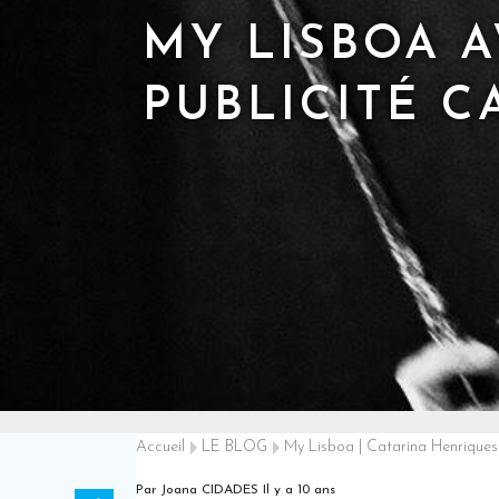
MY LISBOA A
PUBLICITÉ 
Accueil
LE BLOG
My Lisboa | Catarina Henriques
Par Joana CIDADES
Il y a 10 ans