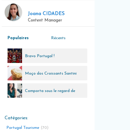
Joana CIDADES
Content Manager
Populaires
Récents
Bravo Portugal !
Moço dos Croissants Santini
Comporta sous le regard de
Cristina Jorge de Carvalho
Portugal Tourisme
70