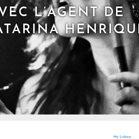
VEC L’AGENT DE
CATARINA HENRIQU
My Lisboa