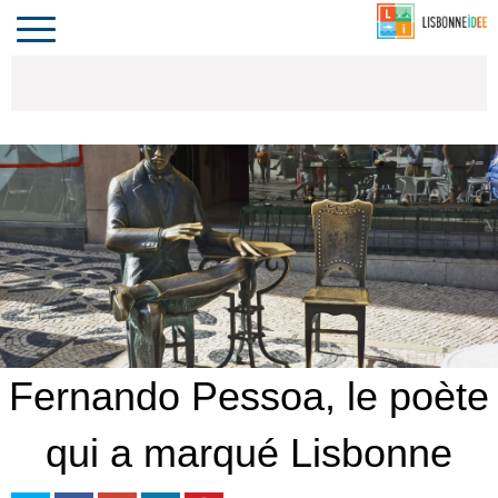
CONTACT
INVESTIR
COMPORTA
ALGARVE
LE PORTUGAL
Toggle
navigation
Fernando Pessoa, le poète
qui a marqué Lisbonne