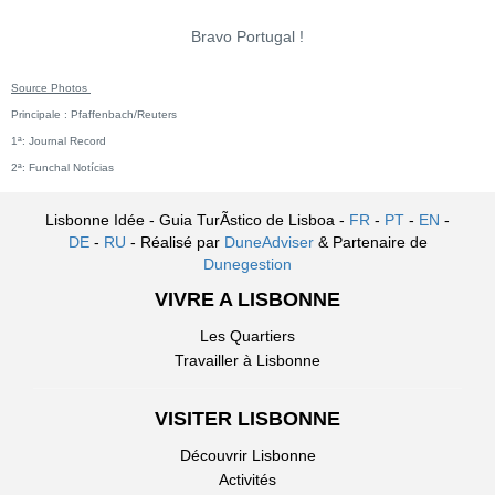
Bravo Portugal !
Source Photos
Principale : Pfaffenbach/Reuters
1ª: Journal Record
2ª: Funchal Notícias
Lisbonne Idée - Guia TurÃ­stico de Lisboa -
FR
-
PT
-
EN
-
DE
-
RU
- Réalisé par
DuneAdviser
& Partenaire de
Dunegestion
VIVRE A LISBONNE
Les Quartiers
Travailler à Lisbonne
VISITER LISBONNE
Découvrir Lisbonne
Activités