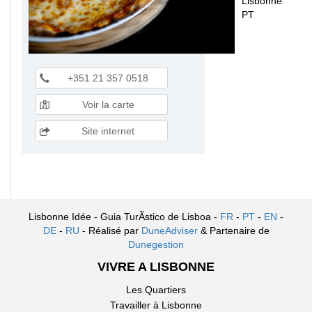
Lisbonne
PT
+351 21 357 0518
Voir la carte
Site internet
Lisbonne Idée - Guia TurÃ­stico de Lisboa -
FR
-
PT
-
EN
-
DE
-
RU
- Réalisé par
DuneAdviser
& Partenaire de
Dunegestion
VIVRE A LISBONNE
Les Quartiers
Travailler à Lisbonne