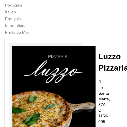
Portugais
Italien
Français
International
Fruits de Mer
Luzzo
Pizzari
R.
de
Santa
Marta,
37A-
C
1150-
005