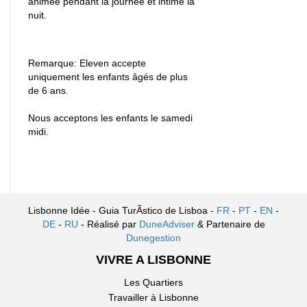
animée pendant la journée et intime la
nuit.
Remarque: Eleven accepte
uniquement les enfants âgés de plus
de 6 ans.
Nous acceptons les enfants le samedi
midi.
Lisbonne Idée - Guia TurÃ­stico de Lisboa -
FR
-
PT
-
EN
-
DE
-
RU
- Réalisé par
DuneAdviser
& Partenaire de
Dunegestion
VIVRE A LISBONNE
Les Quartiers
Travailler à Lisbonne