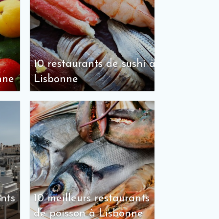
10 restaurants de sushi à
nne
Lisbonne
ants
10 meilleurs restaurants
de poisson à Lisbonne