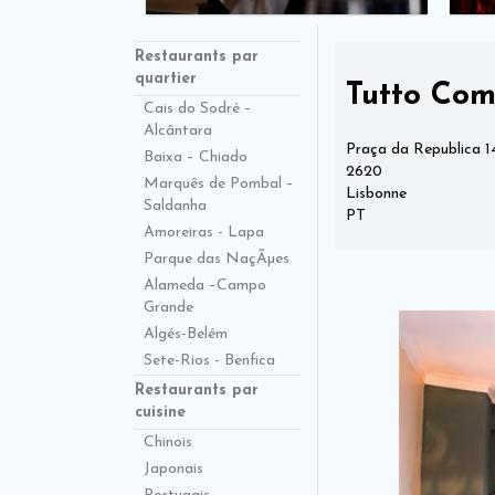
Restaurants par
quartier
Tutto Com
Cais do Sodré –
Alcântara
Praça da Republica 1
Baixa – Chiado
2620
Marquês de Pombal –
Lisbonne
Saldanha
PT
Amoreiras - Lapa
Parque das NaçÃµes
Alameda –Campo
Grande
Algés-Belém
Sete-Rios - Benfica
Restaurants par
cuisine
Chinois
Japonais