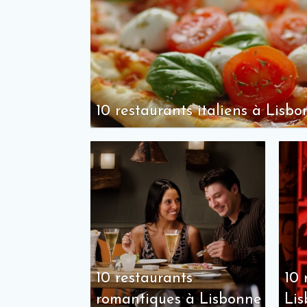
10 restaurants italiens à Lisb
10 restaurants
10 
romantiques à Lisbonne
Li