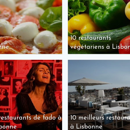
10 restaurants
onne
végétariens à Lisbo
restaurants de fado à
10 meilleurs restaur
sbonne
à Lisbonne