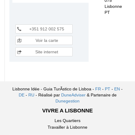
075
Lisbonne
PT
+351 912 002 575
Voir la carte
Site internet
Lisbonne Idée - Guia TurÃ­stico de Lisboa -
FR
-
PT
-
EN
-
DE
-
RU
- Réalisé par
DuneAdviser
& Partenaire de
Dunegestion
VIVRE A LISBONNE
Les Quartiers
Travailler à Lisbonne