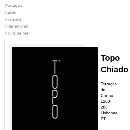
Portugais
Italien
Français
International
Fruits de Mer
Topo
Chiado
Terraços
do
Carmo
1200-
288
Lisbonne
PT