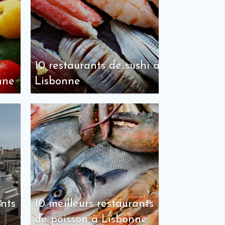
10 restaurants de sushi à
nne
Lisbonne
ants
10 meilleurs restaurants
de poisson à Lisbonne