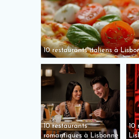
10 restaurants italiens à Lisb
10 restaurants
10 
romantiques à Lisbonne
Li