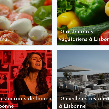
10 restaurants
onne
végétariens à Lisbo
restaurants de fado à
10 meilleurs restaur
sbonne
à Lisbonne