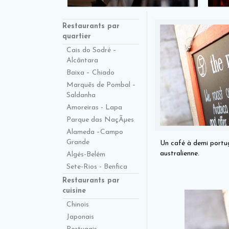
Restaurants par
quartier
Cais do Sodré –
Alcântara
Baixa – Chiado
Marquês de Pombal –
Saldanha
Amoreiras - Lapa
Parque das NaçÃµes
Alameda –Campo
Grande
Un café à demi portuga
australienne.
Algés-Belém
Sete-Rios - Benfica
Restaurants par
cuisine
Chinois
Japonais