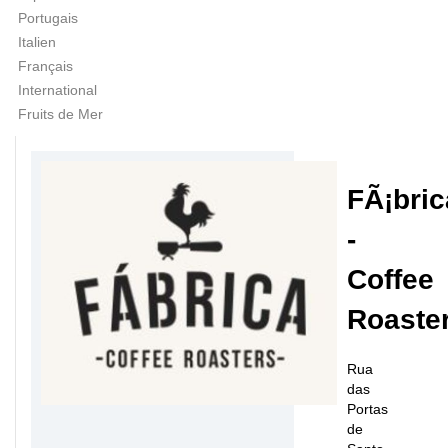
Portugais
Italien
Français
International
Fruits de Mer
FÃ¡bric
-
Coffee
Roaste
Rua
das
Portas
de