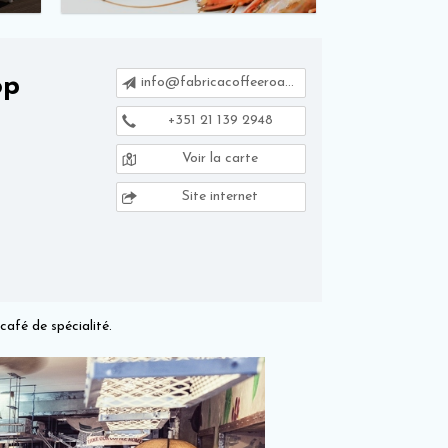
op
info@fabricacoffeeroasters.com
+351 21 139 2948
Voir la carte
Site internet
café de spécialité.