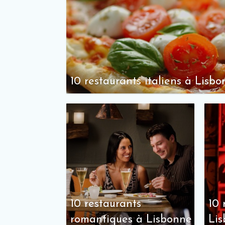
10 restaurants italiens à Lisb
10 restaurants
10 
romantiques à Lisbonne
Li