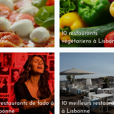
10 restaurants
onne
végétariens à Lisbo
restaurants de fado à
10 meilleurs restaur
sbonne
à Lisbonne