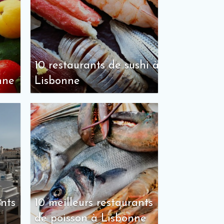
10 restaurants de sushi à
nne
Lisbonne
ants
10 meilleurs restaurants
de poisson à Lisbonne