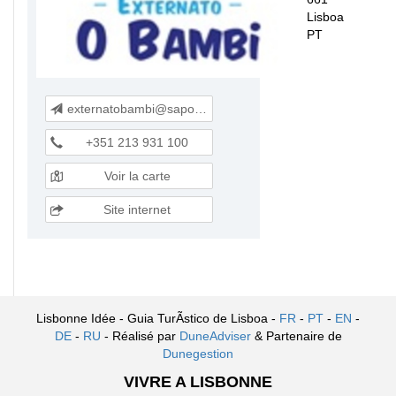
Lisboa
PT
externatobambi@sapo.pt
+351 213 931 100
Voir la carte
Site internet
Lisbonne Idée - Guia TurÃ­stico de Lisboa -
FR
-
PT
-
EN
-
DE
-
RU
- Réalisé par
DuneAdviser
& Partenaire de
Dunegestion
VIVRE A LISBONNE