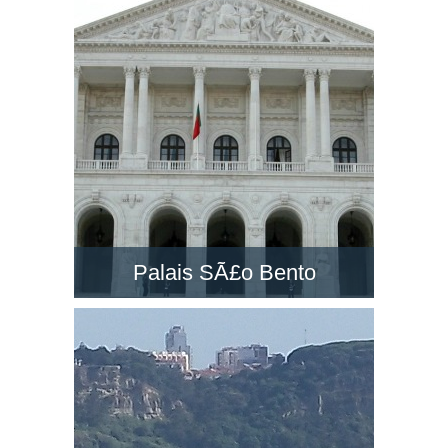
un des grands monuments à Lisbonne. Visitez-
la et découvrez le paysage dans son belvédère
!
Palais SÃ£o Bento
Le PalÃ¡cio de SÃ£o Bento est un majestueux
palais néo-classique situé à Lisbonne.
Découvrez le siège du Parlement du Portugal !