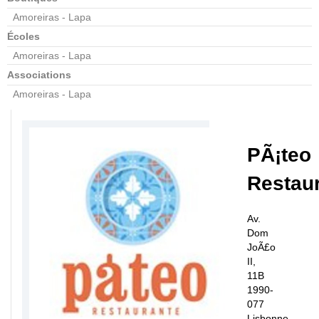
Amoreiras - Lapa
Écoles
Amoreiras - Lapa
Associations
Amoreiras - Lapa
PÃ¡teo
Restau
Av.
Dom
JoÃ£o
II,
11B
1990-
077
Lisbonne