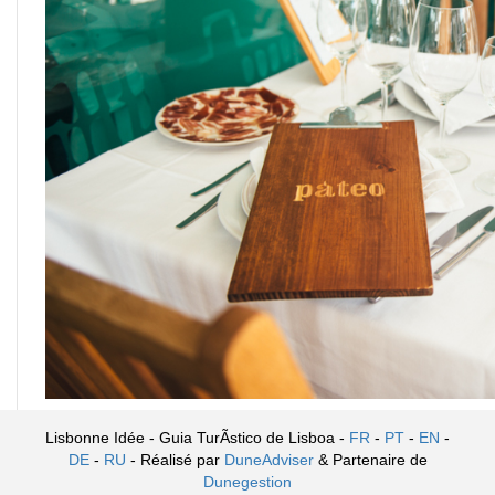
Lisbonne Idée - Guia TurÃ­stico de Lisboa -
FR
-
PT
-
EN
-
DE
-
RU
- Réalisé par
DuneAdviser
& Partenaire de
Dunegestion