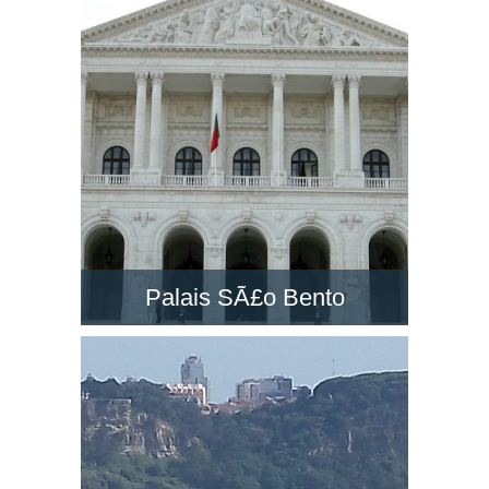
un des grands monuments à Lisbonne. Visitez-
la et découvrez le paysage dans son belvédère
!
Palais SÃ£o Bento
Le PalÃ¡cio de SÃ£o Bento est un majestueux
palais néo-classique situé à Lisbonne.
Découvrez le siège du Parlement du Portugal !