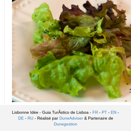
Lisbonne Idée - Guia TurÃ­stico de Lisboa -
FR
-
PT
-
EN
-
DE
-
RU
- Réalisé par
DuneAdviser
& Partenaire de
Dunegestion