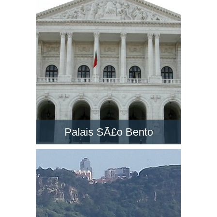
un des grands monuments à Lisbonne. Visitez-
la et découvrez le paysage dans son belvédère
!
Palais SÃ£o Bento
Le PalÃ¡cio de SÃ£o Bento est un majestueux
palais néo-classique situé à Lisbonne.
Découvrez le siège du Parlement du Portugal !