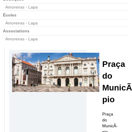
Amoreiras - Lapa
Écoles
Amoreiras - Lapa
Associations
Amoreiras - Lapa
Praça
do
MunicÃ
pio
Praça
do
MunicÃ­
pio