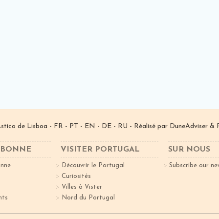
­stico de Lisboa -
FR
-
PT
-
EN
-
DE
-
RU
- Réalisé par
DuneAdviser
& 
ISBONNE
VISITER PORTUGAL
SUR NOUS
onne
Découvrir le Portugal
Subscribe our ne
Curiosités
Villes à Vister
nts
Nord du Portugal