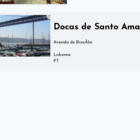
Docas de Santo Ama
Avenida de BrasÃ­lia
Lisbonne
PT