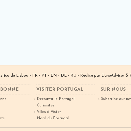
­stico de Lisboa -
FR
-
PT
-
EN
-
DE
-
RU
- Réalisé par
DuneAdviser
& 
ISBONNE
VISITER PORTUGAL
SUR NOUS
onne
Découvrir le Portugal
Subscribe our ne
Curiosités
Villes à Vister
nts
Nord du Portugal