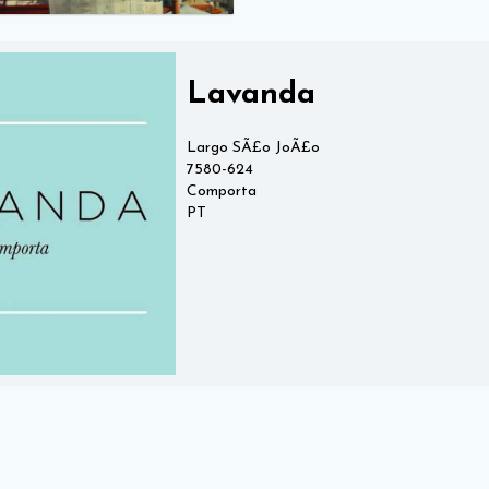
Lavanda
Largo SÃ£o JoÃ£o
7580-624
Comporta
PT