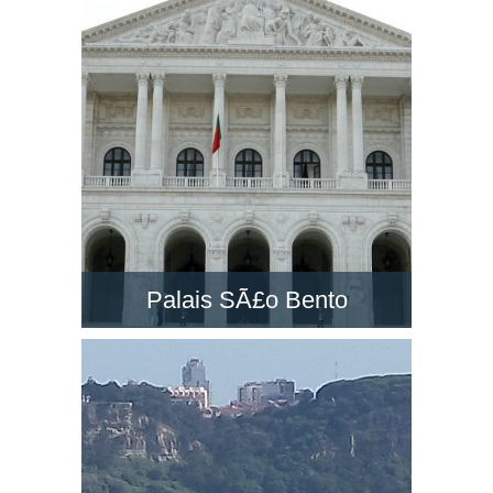
un des grands monuments à Lisbonne. Visitez-
la et découvrez le paysage dans son belvédère
!
Palais SÃ£o Bento
Le PalÃ¡cio de SÃ£o Bento est un majestueux
palais néo-classique situé à Lisbonne.
Découvrez le siège du Parlement du Portugal !