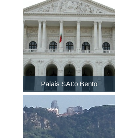
un des grands monuments à Lisbonne. Visitez-
la et découvrez le paysage dans son belvédère
!
Palais SÃ£o Bento
Le PalÃ¡cio de SÃ£o Bento est un majestueux
palais néo-classique situé à Lisbonne.
Découvrez le siège du Parlement du Portugal !