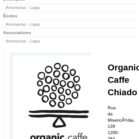
Amoreiras - Lapa
Écoles
Amoreiras - Lapa
Associations
Amoreiras - Lapa
Organi
Caffe
Chiado
Rua
da
MisericÃ³rdia,
139
1200-
284