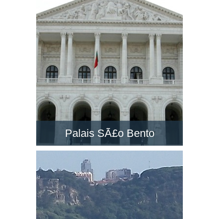
un des grands monuments à Lisbonne. Visitez-
la et découvrez le paysage dans son belvédère
!
Palais SÃ£o Bento
Le PalÃ¡cio de SÃ£o Bento est un majestueux
palais néo-classique situé à Lisbonne.
Découvrez le siège du Parlement du Portugal !