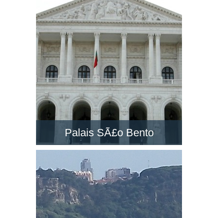
un des grands monuments à Lisbonne. Visitez-
la et découvrez le paysage dans son belvédère
!
Palais SÃ£o Bento
Le PalÃ¡cio de SÃ£o Bento est un majestueux
palais néo-classique situé à Lisbonne.
Découvrez le siège du Parlement du Portugal !