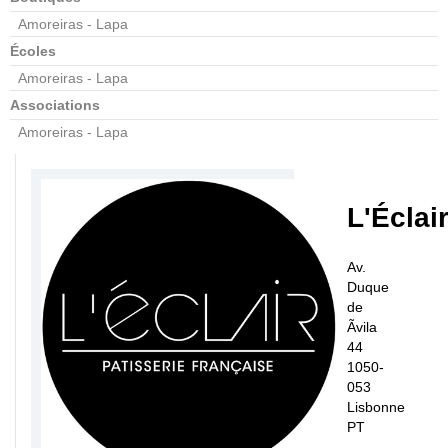
Amoreiras - Lapa
Écoles
Amoreiras - Lapa
Associations
Amoreiras - Lapa
L'Éclai
Av.
Duque
de
Ãvila
44
1050-
053
Lisbonne
PT