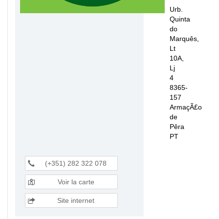
Urb.
Quinta
do
Marquês,
Lt
10A,
Lj
4
8365-
157
ArmaçÃ£o
de
Pêra
PT
(+351) 282 322 078
Voir la carte
Site internet