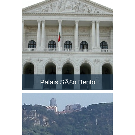
un des grands monuments à Lisbonne. Visitez-
la et découvrez le paysage dans son belvédère
!
Palais SÃ£o Bento
Le PalÃ¡cio de SÃ£o Bento est un majestueux
palais néo-classique situé à Lisbonne.
Découvrez le siège du Parlement du Portugal !