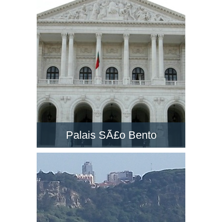
un des grands monuments à Lisbonne. Visitez-
la et découvrez le paysage dans son belvédère
!
Palais SÃ£o Bento
Le PalÃ¡cio de SÃ£o Bento est un majestueux
palais néo-classique situé à Lisbonne.
Découvrez le siège du Parlement du Portugal !