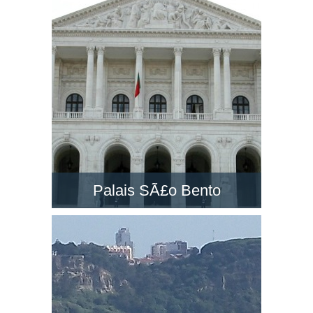
un des grands monuments à Lisbonne. Visitez-
la et découvrez le paysage dans son belvédère
!
Palais SÃ£o Bento
Le PalÃ¡cio de SÃ£o Bento est un majestueux
palais néo-classique situé à Lisbonne.
Découvrez le siège du Parlement du Portugal !