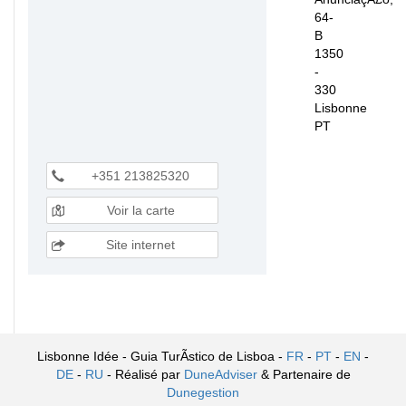
64-
B
1350
-
330
Lisbonne
PT
+351 213825320
Voir la carte
Site internet
Lisbonne Idée - Guia TurÃ­stico de Lisboa -
FR
-
PT
-
EN
-
DE
-
RU
- Réalisé par
DuneAdviser
& Partenaire de
Dunegestion