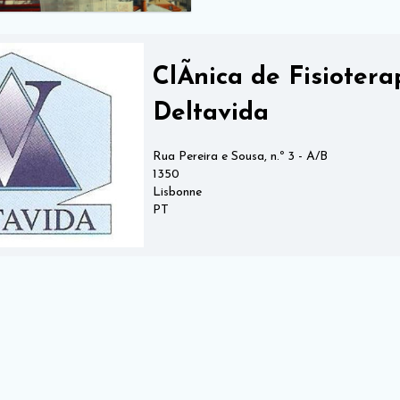
ClÃ­nica de Fisiotera
Deltavida
Rua Pereira e Sousa, n.º 3 - A/B
1350
Lisbonne
PT