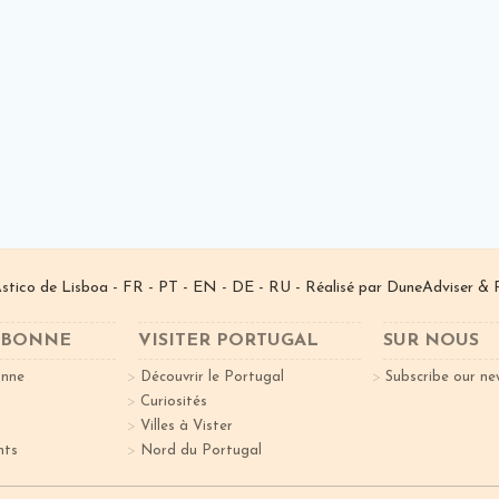
­stico de Lisboa -
FR
-
PT
-
EN
-
DE
-
RU
- Réalisé par
DuneAdviser
& 
ISBONNE
VISITER PORTUGAL
SUR NOUS
onne
Découvrir le Portugal
Subscribe our ne
Curiosités
Villes à Vister
nts
Nord du Portugal