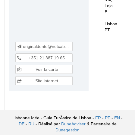
Loja
B
Lisbon
PT
originaldente@netcabo.pt
+351 21 387 19 65
Voir la carte
Site internet
Lisbonne Idée - Guia TurÃ­stico de Lisboa -
FR
-
PT
-
EN
-
DE
-
RU
- Réalisé par
DuneAdviser
& Partenaire de
Dunegestion