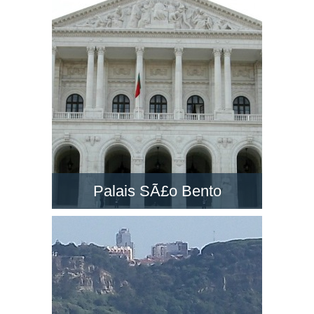
un des grands monuments à Lisbonne. Visitez-
la et découvrez le paysage dans son belvédère
!
Palais SÃ£o Bento
Le PalÃ¡cio de SÃ£o Bento est un majestueux
palais néo-classique situé à Lisbonne.
Découvrez le siège du Parlement du Portugal !