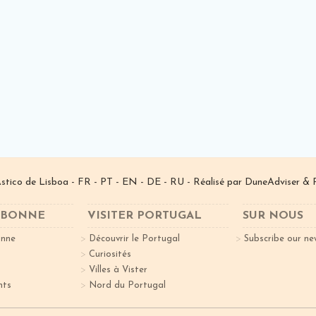
­stico de Lisboa -
FR
-
PT
-
EN
-
DE
-
RU
- Réalisé par
DuneAdviser
& 
ISBONNE
VISITER PORTUGAL
SUR NOUS
onne
Découvrir le Portugal
Subscribe our ne
Curiosités
Villes à Vister
nts
Nord du Portugal