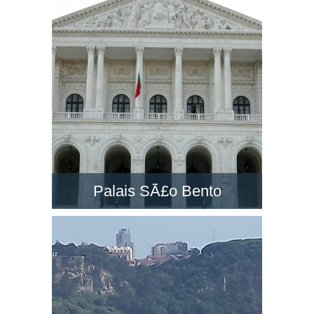
un des grands monuments à Lisbonne. Visitez-
la et découvrez le paysage dans son belvédère
!
Palais SÃ£o Bento
Le PalÃ¡cio de SÃ£o Bento est un majestueux
palais néo-classique situé à Lisbonne.
Découvrez le siège du Parlement du Portugal !