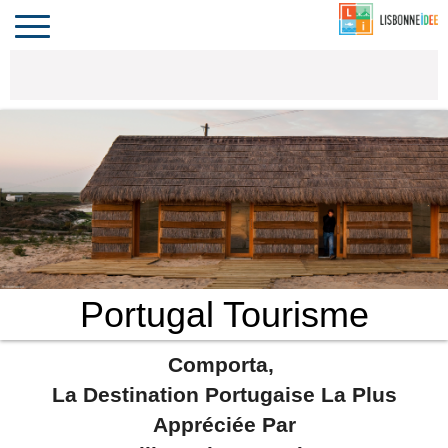
CONTACT
INVESTIR
COMPORTA
ALGARVE
LE PORTUGAL
Toggle
navigation
Portugal Tourisme
Comporta,
La Destination Portugaise La Plus
Appréciée Par