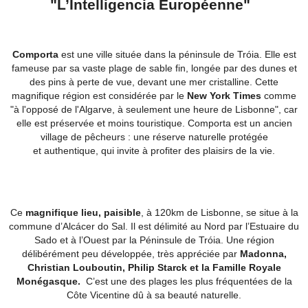
"L’Intelligencia Européenne"
Comporta
est une ville située dans la péninsule de Tróia. Elle est
fameuse par sa vaste plage de sable fin, longée par des dunes et
des pins à perte de vue, devant une mer cristalline. Cette
magnifique région est considérée par le
New York Times
comme
"à l'opposé de l'Algarve, à seulement une heure de Lisbonne", car
elle est préservée et moins touristique. Comporta est un ancien
village de pêcheurs : une réserve naturelle protégée
et authentique, qui invite à profiter des plaisirs de la vie.
Ce
magnifique
lieu,
paisible
, à 120km de Lisbonne, se situe à la
commune d’Alcácer do Sal. Il est délimité au Nord par l’Estuaire du
Sado et à l’Ouest par la Péninsule de Tróia. Une région
délibérément peu développée, très appréciée par
Madonna,
Christian Louboutin, Philip Starck et la Famille Royale
Monégasque.
C’est une des plages les plus fréquentées de la
Côte Vicentine dû à sa beauté naturelle.