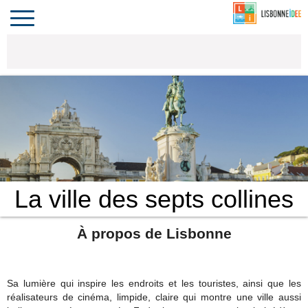
CONTACT
INVESTIR
COMPORTA
ALGARVE
LE PORTUGAL
Toggle
navigation
La ville des septs collines
À propos de Lisbonne
Sa lumière qui inspire les endroits et les touristes, ainsi que les
réalisateurs de cinéma, limpide, claire qui montre une ville aussi