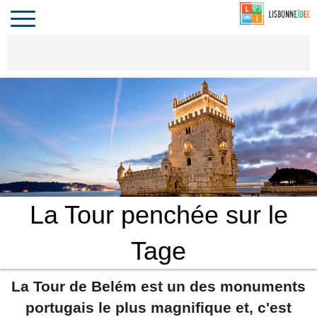
CONTACT
INVESTIR
COMPORTA
ALGARVE
LE PORTUGAL
Toggle
navigation
La Tour penchée sur le
Tage
La Tour de Belém est un des monuments
portugais le plus magnifique et, c'est