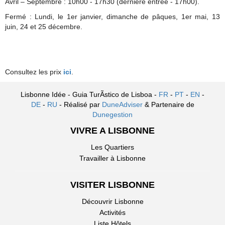
Avril – Septembre : 10h00 - 17h30 (dernière entrée - 17h00).
Fermé : Lundi, le 1er janvier, dimanche de pâques, 1er mai, 13
juin, 24 et 25 décembre.
Consultez les prix
ici
.
Lisbonne Idée - Guia TurÃ­stico de Lisboa -
FR
-
PT
-
EN
-
DE
-
RU
- Réalisé par
DuneAdviser
& Partenaire de
Dunegestion
VIVRE A LISBONNE
Les Quartiers
Travailler à Lisbonne
VISITER LISBONNE
Découvrir Lisbonne
Activités
Liste Hôtels