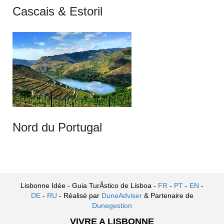
Cascais & Estoril
Nord du Portugal
Lisbonne Idée - Guia TurÃ­stico de Lisboa -
FR
-
PT
-
EN
-
DE
-
RU
- Réalisé par
DuneAdviser
& Partenaire de
Dunegestion
VIVRE A LISBONNE